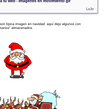
a tu web - imágenes en movimiento gif
LuJo
son típica imagen en navidad. aquí dejo algunos con
rmarios" almacenados.