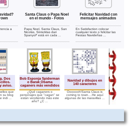
avidad?
Santa Claus o Papa Noel
Felicitar Navidad con
Brown
en el mundo - Fotos
mensajes animados
tencia a
Papa Noel, Santa Claus, San
En Satisfaction colocar
Nicolás, Sinterklas dari
cualquier texto o felicitar las
Spanyol* está en cada ...
Fiestas Navideñas ...
g. Dos
Bob Esponja Spiderman
Navidad y dibujos en
Árbol de Navida
illos.
o Barak Obama
140 caracteres
luces en tu web -
y aviso.
caganers más vendidos
uellos que
¿Qué caganers o
Ooooooh!Santa Claus is
Árboles de navida
n su blog
personajes que "cagan" se
coming to town....He aquí
tienen luz y se m
 indi ...
están vendiendo más este
algunas de las maravillas ...
(modo .gif). Aquí dej
año? ¿C ...
...