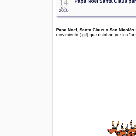
14
Papa Noel Santa Claus par
dic
2010
Papa Noel, Santa Claus o San Nicolás
movimiento (.gif) que estaban por los "a