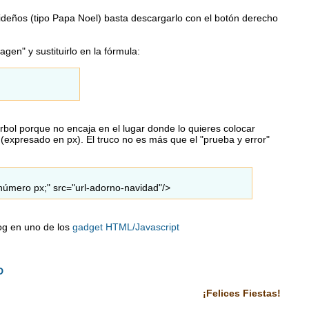
videños (tipo Papa Noel) basta descargarlo con el botón derecho
gen" y sustituirlo en la fórmula:
rbol porque no encaja en el lugar donde lo quieres colocar
(expresado en px). El truco no es más que el "prueba y error"
 número px;" src="url-adorno-navidad"/>
log en uno de los
gadget HTML/Javascript
D
¡Felices Fiestas!