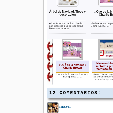
Árbol de Navidad. Tipos y
¿Qué es la N
decoración
Charlie 
■ Un árbol de navidad hecho
Haciendo la compe
con galletas puede ser estas
Being Erica... ...
fiestas un apetec ...
Nieve en blo
¿Qué es la Navidad?
métodos senc
Charlie Brown
Rectificación 
Haciendo la competencia a
¡Aviso!Todos aq
Being Erica... ...
pusieron nieve e
con el script que
12 COMENTARIOS:
mazel
Navidad árboles
wallpapers generadores