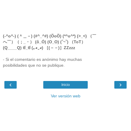
(-^o^-) (＾＿－) (#^_^#) (ÖoÖ) (*^o^*) (>_<) （￣
へ￣）（；_・） (ô_Ó) (O_O) (ˇ~ˇ) （ToT）
(Q____Q) ಠ_ಠ (｡◕‿◕) ［(－－)］ZZzzz
- Si el comentario es anónimo hay muchas
posibilidades que no se publique.
‹
›
Inicio
Ver versión web