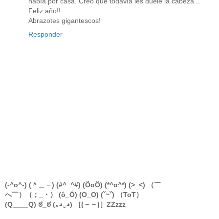
había por casa. Creo que todavía les duele la cabeza...
Feliz año!!
Abrazotes gigantescos!
Responder
(-^o^-) (＾＿－) (#^_^#) (ÖoÖ) (*^o^*) (>_<) （￣
へ￣）（；_・） (ô_Ó) (O_O) (ˇ~ˇ) （ToT）
(Q____Q) ಠ_ಠ (｡◕‿◕) ［(－－)］ZZzzz