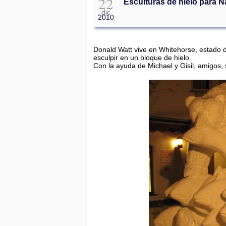
22
Esculturas de hielo para 
dic
2010
Donald Watt vive en Whitehorse, estado 
esculpir en un bloque de hielo.
Con la ayuda de Michael y Gisil, amigos, 