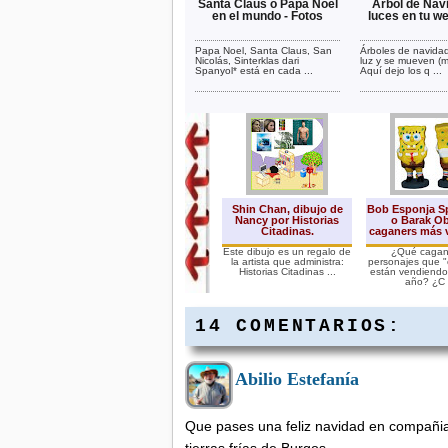
Santa Claus o Papa Noel
Árbol de Nav
en el mundo - Fotos
luces en tu we
Papa Noel, Santa Claus, San
Árboles de navida
Nicolás, Sinterklas dari
luz y se mueven (m
Spanyol* está en cada ...
Aquí dejo los q ...
Shin Chan, dibujo de
Bob Esponja S
Nancy por Historias
o Barak O
Citadinas.
caganers más 
Este dibujo es un regalo de
¿Qué cagan
la artista que administra:
personajes que 
Historias Citadinas ...
están vendiendo
año? ¿C .
14 COMENTARIOS:
Abilio Estefanía
Navidad y Fin de año.
Generador de cuenta
atrás en Blog.
Que pases una feliz navidad en compañia
Las siguientes imágenes de
navidad son plugins.