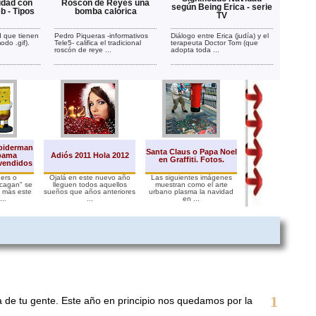
idad con
Roscón de Reyes una
según Being Erica - serie
b - Tipos
bomba calórica
TV
d que tienen
Pedro Piqueras -informativos
Diálogo entre Erica (judía) y el
odo .gif).
Tele5- califica el tradicional
terapeuta Doctor Tom (que
roscón de reye ...
adopta toda ...
piderman
Santa Claus o Papa Noel
Papa Noel en Na
bama
Adiós 2011 Hola 2012
en Graffiti. Fotos.
tirando de la cu
vendidos
ers o
Ojalá en este nuevo año
Las siguientes imágenes
He aquí una de las
"cagan" se
lleguen todos aquellos
muestran como el arte
en los blogs...Colo
 más este
sueños que años anteriores
urbano plasma la navidad
Santa Claus haciendo
..
...
en ...
1
 de tu gente. Este año en principio nos quedamos por la