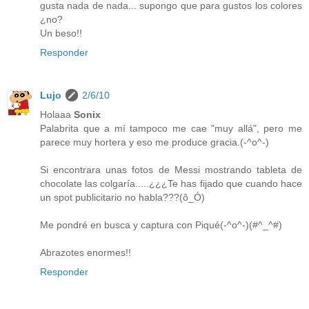
gusta nada de nada... supongo que para gustos los colores
¿no?
Un beso!!
Responder
Lujo
2/6/10
Holaaa
Sonix
Palabrita que a mí tampoco me cae "muy allá", pero me
parece muy hortera y eso me produce gracia.(-^o^-)
Si encontrara unas fotos de Messi mostrando tableta de
chocolate las colgaría.....¿¿¿Te has fijado que cuando hace
un spot publicitario no habla???(ô_Ó)
Me pondré en busca y captura con Piqué(-^o^-)(#^_^#)
Abrazotes enormes!!
Responder