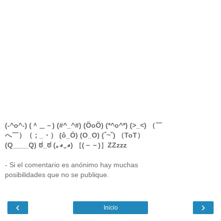
(-^o^-) (＾＿－) (#^_^#) (ÖoÖ) (*^o^*) (>_<) （￣
へ￣）（；_・） (ô_Ó) (O_O) (ˇ~ˇ) （ToT）
(Q____Q) ಠ_ಠ (｡◕‿◕) ［(－－)］ZZzzz
- Si el comentario es anónimo hay muchas
posibilidades que no se publique.
‹
›
Inicio