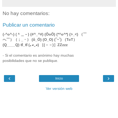
No hay comentarios:
Publicar un comentario
(-^o^-) (＾＿－) (#^_^#) (ÖoÖ) (*^o^*) (>_<) （￣
へ￣）（；_・） (ô_Ó) (O_O) (ˇ~ˇ) （ToT）
(Q____Q) ಠ_ಠ (｡◕‿◕) ［(－－)］ZZzzz
- Si el comentario es anónimo hay muchas
posibilidades que no se publique.
‹
›
Inicio
Ver versión web