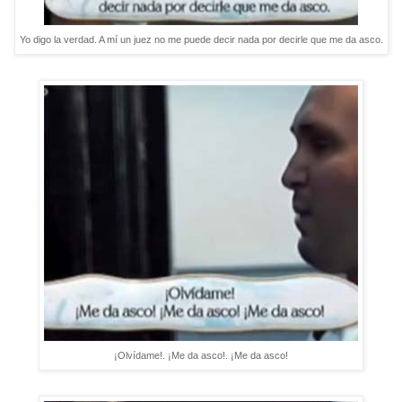
Yo digo la verdad. A mí un juez no me puede decir nada por decirle que me da asco.
¡Olvídame!. ¡Me da asco!. ¡Me da asco!