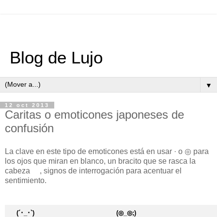
Blog de Lujo
▼
12 oct 2013
Caritas o emoticones japoneses de
confusión
La clave en este tipo de emoticones está en usar · o ◎ para
los ojos que miran en blanco, un bracito que se rasca la
cabeza ゞ, signos de interrogación para acentuar el
sentimiento.
(´･_･`)
(◎_◎;)