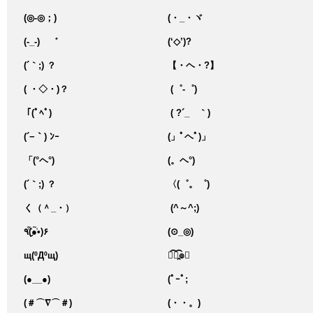
(◎-◎；)
(・_・ヾ
(-_-)ゞ゛
(‘◇’)?
(´｀;) ？
【・ヘ・?】
( ・◇・)？
(゜-゜)
｢(ﾟﾍﾟ)
( ?´_ゝ｀)
(´−｀) ﾝｰ
(」ﾟヘﾟ)」
「(°ヘ°)
(。ヘ°)
(´｀;) ？
〈(゜。゜)
く（＾_・）ゝ
(^～^;)ゞ
٩(̾●̮̮̃̾•̃̾)۶
(⊙_◎)
щ(ºДºщ)
﴾͡๏̯͡๏﴿
(●__●)
(ﾟｰﾟ;
(＃⌒∇⌒＃)ゞ
(・・。)ゞ