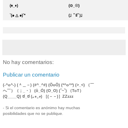
(♠_♦)
(⊙_☉)
`(๑ △ ๑)`*
(」ﾟﾛﾟ)｣
No hay comentarios:
Publicar un comentario
(-^o^-) (＾＿－) (#^_^#) (ÖoÖ) (*^o^*) (>_<) （￣
へ￣）（；_・） (ô_Ó) (O_O) (ˇ~ˇ) （ToT）
(Q____Q) ಠ_ಠ (｡◕‿◕) ［(－－)］ZZzzz
- Si el comentario es anónimo hay muchas
posibilidades que no se publique.