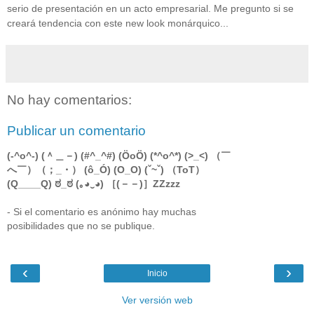
serio de presentación en un acto empresarial. Me pregunto si se
creará tendencia con este new look monárquico...
No hay comentarios:
Publicar un comentario
(-^o^-) (＾＿－) (#^_^#) (ÖoÖ) (*^o^*) (>_<) （￣
へ￣）（；_・） (ô_Ó) (O_O) (ˇ~ˇ) （ToT）
(Q____Q) ಠ_ಠ (｡◕‿◕) ［(－－)］ZZzzz
- Si el comentario es anónimo hay muchas
posibilidades que no se publique.
‹
›
Inicio
Ver versión web