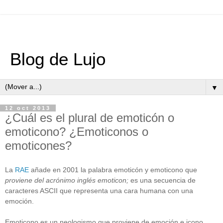
Blog de Lujo
▼
12 oct 2013
¿Cuál es el plural de emoticón o
emoticono? ¿Emoticonos o
emoticones?
La
RAE
añade en 2001 la palabra emoticón y emoticono que
proviene del acrónimo inglés emoticon;
es una secuencia de
caracteres ASCII que representa una cara humana con una
emoción.
Emoticono es un neologismo que proviene de emoción e icono.