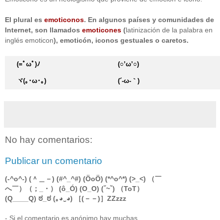
El plural es
emoticonos
. En algunos países y comunidades de
Internet, son llamados
emoticones
(
latinización de la palabra en
inglés emoticon
), emoticón, iconos gestuales o caretos.
(=ﾟωﾟ)ﾉ
(○’ω’○)
ヾ(｡･ω･｡)
(´-ω-｀)
No hay comentarios:
Publicar un comentario
(-^o^-) (＾＿－) (#^_^#) (ÖoÖ) (*^o^*) (>_<) （￣
へ￣）（；_・） (ô_Ó) (O_O) (ˇ~ˇ) （ToT）
(Q____Q) ಠ_ಠ (｡◕‿◕) ［(－－)］ZZzzz
- Si el comentario es anónimo hay muchas