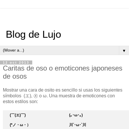
Blog de Lujo
▼
12 oct 2013
Caritas de oso o emoticones japoneses
de osos
Mostrar una cara de osito es sencillo si usas los siguientes
símbolos (エ), ㉨ o ω. Una muestra de emoticones con
estos estilos son:
(￣(エ)￣)
(｡･ω･｡)
(*ノ・ω・）
川´･ω･`川