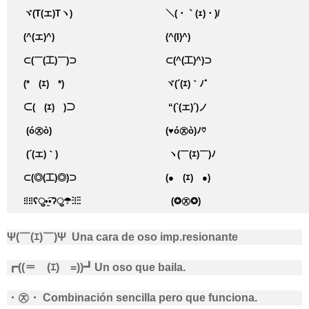
ヾ(T(エ)Tヽ)
＼(・｀(ｪ)・)/
(^(エ)^)
(^(I)^)
⊂(￣(工)￣)⊃
⊂(^(工)^)⊃
(*￣(ｴ)￣*)
ヾ(´(ｴ)｀ﾉﾞ
⊂(￣(ｴ)￣)⊃
“(`(エ)´)ノ
(ó㉨ò)
(♥ó㉨ò)ﾉ♡
(´(エ)｀)
ヽ(￣(ｴ)￣)ﾉ
⊂(◎(工)◎)⊃
(●￣(ｴ)￣●)
⁝⁞⁝⁞ʕु•̫͡•ʔु☂⁝⁞⁝⁝
(✪㉨✪)
Ψ(￣(ｴ)￣)Ψ Una cara de oso imp.resionante
┏((＝￣(ｴ)￣=))┛Un oso que baila.
・㉨・ Combinación sencilla pero que funciona.