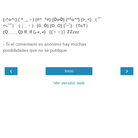
(-^o^-) (＾＿－) (#^_^#) (ÖoÖ) (*^o^*) (>_<) （￣
へ￣）（；_・） (ô_Ó) (O_O) (ˇ~ˇ) （ToT）
(Q____Q) ಠ_ಠ (｡◕‿◕) ［(－－)］ZZzzz
- Si el comentario es anónimo hay muchas
posibilidades que no se publique.
‹
›
Inicio
Ver versión web