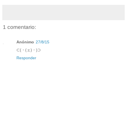
1 comentario:
Anónimo
27/8/15
⊂(・(ェ)・)⊃
Responder