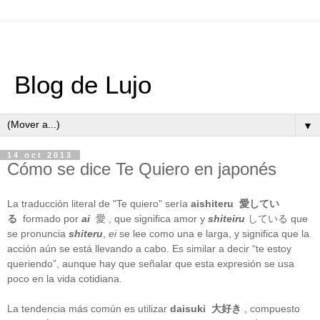
Blog de Lujo
▼
14 oct 2013
Cómo se dice Te Quiero en japonés
La traducción literal de "Te quiero" sería
aishiteru
愛してい
る
formado por
ai
愛 , que significa amor y
shiteiru
している que
se pronuncia
shiteru
,
ei
se lee como una e larga, y significa que la
acción aún se está llevando a cabo. Es similar a decir “te estoy
queriendo”, aunque hay que señalar que esta expresión se usa
poco en la vida cotidiana.
La tendencia más común es utilizar
daisuki
大好き
, compuesto