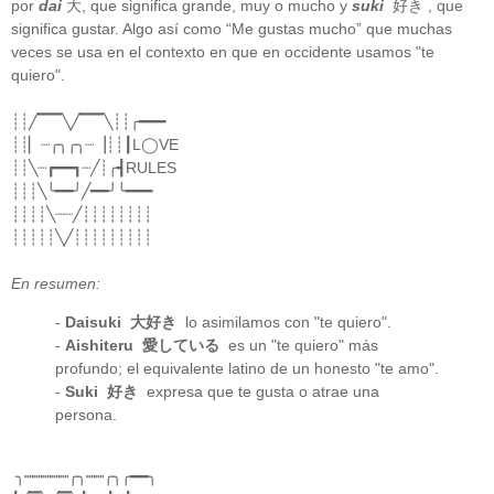
por
dai
大, que significa grande, muy o mucho y
suki
好き , que
significa gustar. Algo así como “Me gustas mucho” que muchas
veces se usa en el contexto en que en occidente usamos "te
quiero".
┊┊╱▔▔╲╱▔▔╲┊┊╭━━━
┊┊▏┈╭╮╭╮┈▕┊┊┃L◯VE
┊┊╲┈┏━━┓┈╱┊╭┫RULES
┊┊┊╲╰━━╯╱━━╯╰━━━
┊┊┊┊╲┈┈╱┊┊┊┊┊┊┊┊
┊┊┊┊┊╲╱┊┊┊┊┊┊┊┊┊
En resumen:
-
Daisuki
大好き
lo asimilamos con "te quiero".
-
Aishiteru
愛している
es un "te quiero" más
profundo; el equivalente latino de un honesto "te amo".
-
Suki
好き
expresa que te gusta o atrae una
persona.
╮┉┉┉┉┉╭╮┉┉╭╮╭━━╮