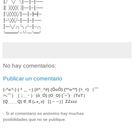
┃╱▔╲╱▔╲┃┉┉┃┉┃┉┉┉
┃▏╳╳╳╳▕┃┉┉┃┉┃┉┉┉
┃╲╳╳╳╳╱┃┉┉┃┉┣━┫┉
┃┉╲╳╳╱┉┃┉┉┃┉┃┉┉┉
┃┉┉╲╱╭╮╰╮╭╯┉┃┉╭╮
╰━━━━━╯┉╰╯┉┉╰━━╯
No hay comentarios:
Publicar un comentario
(-^o^-) (＾＿－) (#^_^#) (ÖoÖ) (*^o^*) (>_<) （￣
へ￣）（；_・） (ô_Ó) (O_O) (ˇ~ˇ) （ToT）
(Q____Q) ಠ_ಠ (｡◕‿◕) ［(－－)］ZZzzz
- Si el comentario es anónimo hay muchas
posibilidades que no se publique.