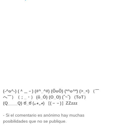
(-^o^-) (＾＿－) (#^_^#) (ÖoÖ) (*^o^*) (>_<) （￣
へ￣）（；_・） (ô_Ó) (O_O) (ˇ~ˇ) （ToT）
(Q____Q) ಠ_ಠ (｡◕‿◕) ［(－－)］ZZzzz
- Si el comentario es anónimo hay muchas
posibilidades que no se publique.