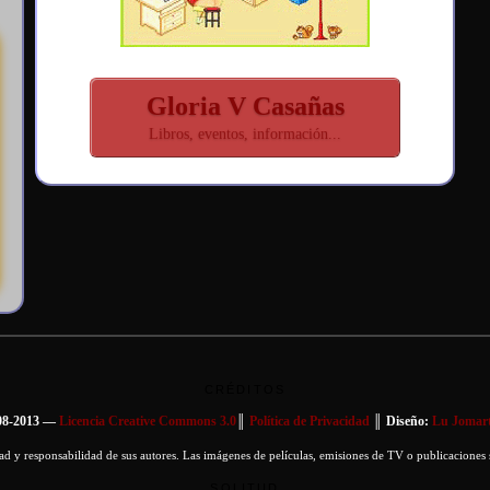
Gloria V Casañas
Libros, eventos, información...
CRÉDITOS
08-2013 —
Licencia Creative Commons 3.0
║
Política de Privacidad
║ Diseño:
Lu Jomart
d y responsabilidad de sus autores. Las imágenes de películas, emisiones de TV o publicaciones 
SOLITUD