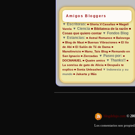
Amigos Bloggers
▼
Escritoras:
■ Gloria.V.Casañas
■ Magalí
▼
Ciencia
■ Bibliateca de la razón
■
Varela
▼
Fondos Blog
Cosas que quiero contar
▼
Estancias:
■ Astral Romance
■ Balovega
■ Blog de Maat
■ Buenas Vibraciones
■ El lío
de Abi
■ El Salón de Té de Dama
■
Manolinvicio
■ Manu_Tais Blog
■ Remando en
▼
Paseo por:
San Ignacio
■ Zierzadas
■
▼
Thanks!!
DOCMANUEL
■ Quatre amics
■
La sonrisa de gato de Alicia
■ Después te
explico
■ Sonia Unleashed
▼
Indonesia y su
mundo
■ Jakarta y Más
blogdelujo.com
© 20
Los comentarios son propieda