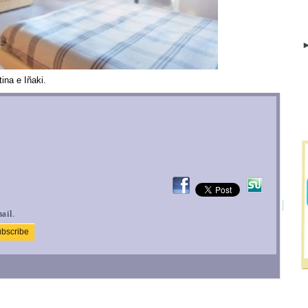
►
 e Iñaki.
ail.