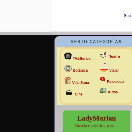
Susc
RESTO CATEGORÍAS
Teatro
TV&Series
Botánica
Viajar
Psicología
Vida Sana
Autos
Cine
LadyMarian
Novela romántica, o no...