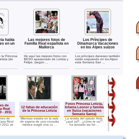
zia habla
Las mejores fotos de
Los Príncipes de
es en un
Familia Real española en
Dinamarca Vacaciones
Mallorca
en los Alpes suizos
 la Princesa
He aquí las mejores fotos con
Los príncipes daneses también
etizia (de
BESO apasionado de Letizia y
están esquiando en los Alpes
Felipe, (según ...
esta Semana San ...
Fotos Princesa Letizia,
nes de
12 faltas de educación
Infanta Leonor y familia
Trucos de Letizia
a Real
de la Princesa Letizia
en Suiza (vacaciones
cuidar su imagen 
 - 2011
Semana Santa)
ones de
Mientras estaba en la sala
La revista del saludo Hola,
Más y mejor en Tod
Casa Real
de espera de una consulta
"¿qué tal?...¿cómo te va?",
operaciones de esté
l 2011 se
médica surgió una co ...
ha lanzado las fot ...
Letizia paso a .