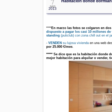
7
Habitación donde dormían 
sep
2013
****
En marzo las fotos se colgaron en do
dispuesto a pagar los casi 10 millones de 
standing
(puticlub) con zona chill out en el
-
VENDEN
su lujosa vivienda
en una web dest
por 25.000 €/mes
.
***** Se dice que es la habitación donde d
mejor habitación para alquilar o vender, ti