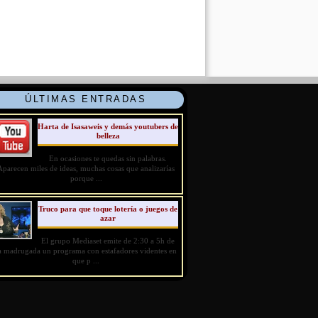
ÚLTIMAS ENTRADAS
Harta de Isasaweis y demás youtubers de
belleza
En ocasiones te quedas sin palabras.
Aparecen miles de ideas, muchas cosas que analizarías
porque ...
Truco para que toque lotería o juegos de
azar
El grupo Mediaset emite de 2:30 a 5h de
a madrugada un programa con estafadores videntes en
que p ...