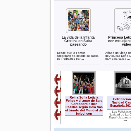
La vida de la Infanta
Princesa Leti
Cristina en Suiza
con estudiant
paseando
vídeo
Desde que la Familia
Añado un vídeo de
Urdargarin ha dejado su casita
de Asturias Doña L
de Pedralbes par ...
muy baja calida ...
Reina Sofía Letizia
Felicitacio
Felipe y el amor de Sara
Navidad Cas
Carbonero e Iker
Española 2010
Casillas según Hola tras
el triunfo del Mundial de
Las Felicitaci
fútbol con
Navidad de La 
...
Española para e
han ...