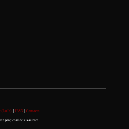
 (LuJo)
║
IBSN
║
Contacto
son propiedad de sus autores.