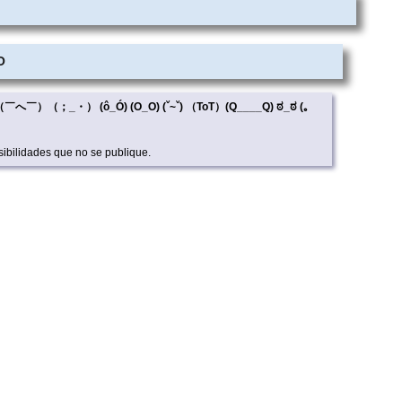
O
_<) （￣へ￣）（；_・） (ô_Ó) (O_O) (ˇ~ˇ) （ToT）(Q____Q) ಠ_ಠ (｡
ibilidades que no se publique.